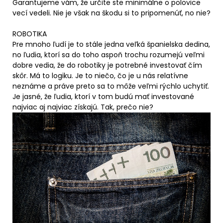
Garantujeme vám, že určite ste minimálne o polovice
vecí vedeli. Nie je však na škodu si to pripomenúť, no nie?
ROBOTIKA
Pre mnoho ľudí je to stále jedna veľká španielska dedina,
no ľudia, ktorí sa do toho aspoň trochu rozumejú veľmi
dobre vedia, že do robotiky je potrebné investovať čím
skôr. Má to logiku. Je to niečo, čo je u nás relatívne
neznáme a práve preto sa to môže veľmi rýchlo uchytiť.
Je jasné, že ľudia, ktorí v tom budú mať investované
najviac aj najviac získajú. Tak, prečo nie?