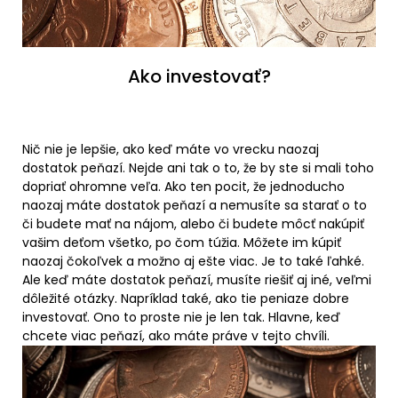
Ako investovať?
Nič nie je lepšie, ako keď máte vo vrecku naozaj
dostatok peňazí. Nejde ani tak o to, že by ste si mali toho
dopriať ohromne veľa. Ako ten pocit, že jednoducho
naozaj máte dostatok peňazí a nemusíte sa starať o to
či budete mať na nájom, alebo či budete môcť nakúpiť
vašim deťom všetko, po čom túžia. Môžete im kúpiť
naozaj čokoľvek a možno aj ešte viac. Je to také ľahké.
Ale keď máte dostatok peňazí, musíte riešiť aj iné, veľmi
dôležité otázky. Napríklad také, ako tie peniaze dobre
investovať. Ono to proste nie je len tak. Hlavne, keď
chcete viac peňazí, ako máte práve v tejto chvíli.