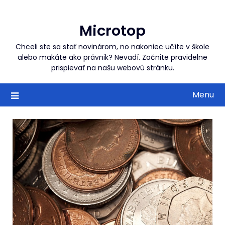
Skip
to
Microtop
content
Chceli ste sa stať novinárom, no nakoniec učíte v škole
alebo makáte ako právnik? Nevadí. Začnite pravidelne
prispievať na našu webovú stránku.
Menu