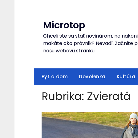
Skip
to
content
Microtop
Chceli ste sa stať novinárom, no nakoni
makáte ako právnik? Nevadí. Začnite pr
našu webovú stránku.
Byt a dom
Dovolenka
Kultúra
Rubrika:
Zvieratá