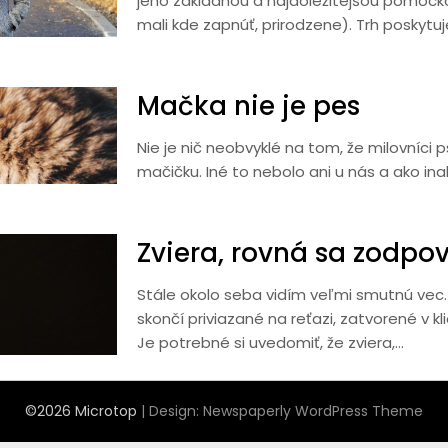
jeho základnou a najdôležitejšou pomôck
mali kde zapnúť, prirodzene). Trh poskytu
Mačka nie je pes
Nie je nič neobvyklé na tom, že milovníci p
mačičku. Iné to nebolo ani u nás a ako ina
Zviera, rovná sa zodpo
Stále okolo seba vidím veľmi smutnú vec. 
skončí priviazané na reťazi, zatvorené v kl
Je potrebné si uvedomiť, že zviera,…
©2026 Microtop
| Design:
Newspaperly WordPress Theme