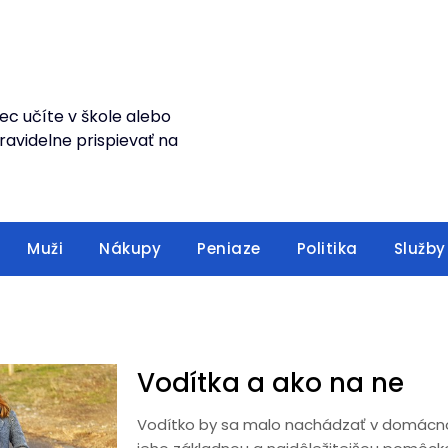
ec učíte v škole alebo
avidelne prispievať na
Muži
Nákupy
Peniaze
Politika
Služby
Vodítka a ako na ne
Vodítko by sa malo nachádzať v domácno