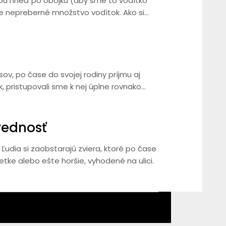
ou hneď po obojku (aby sme to vodítko
je nepreberné množstvo vodítok. Ako si…
sov, po čase do svojej rodiny príjmu aj
k, pristupovali sme k nej úplne rovnako…
vednosť
Ľudia si zaobstarajú zviera, ktoré po čase
ietke alebo ešte horšie, vyhodené na ulici.