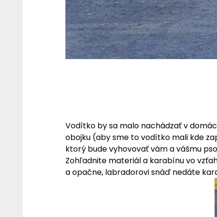
Vodítko by sa malo nachádzať v domácn
obojku (aby sme to vodítko mali kde zap
ktorý bude vyhovovať vám a vášmu pso
Zohľadnite materiál a karabínu vo vzťa
a opačne, labradorovi snáď nedáte karab