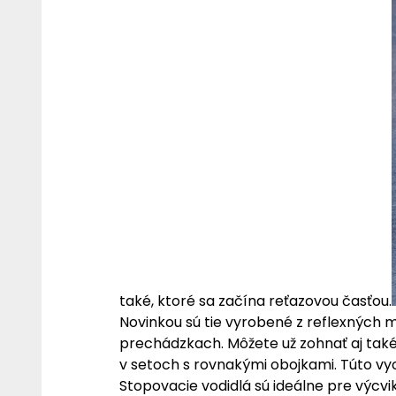
také, ktoré sa začína reťazovou časťou.
Novinkou sú tie vyrobené z reflexných m
prechádzkach. Môžete už zohnať aj také
v setoch s rovnakými obojkami. Túto vy
Stopovacie vodidlá sú ideálne pre výcvi