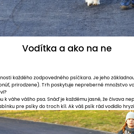
Vodítka a ako na ne
osti každého zodpovedného psíčkara. Je jeho základnou
núť, prirodzene). Trh poskytuje nepreberné množstvo vod
vi?
hu k váhe vášho psa. Snáď je každému jasné, že čivava ne
ínku pre psíky do troch kíl. Ak váš psík rád vodidlo hry