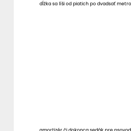
dĺžka sa líši od piatich po dvadsať metr
amortizér či dokonca sedák pre psovod