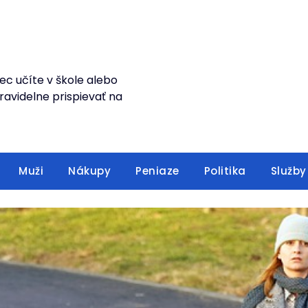
ec učíte v škole alebo
avidelne prispievať na
Muži
Nákupy
Peniaze
Politika
Služby