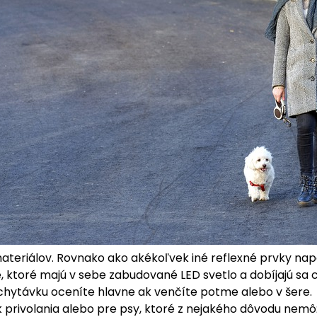
ateriálov. Rovnako ako akékoľvek iné reflexné prvky napo
, ktoré majú v sebe zabudované LED svetlo a dobíjajú sa 
chytávku oceníte hlavne ak venčíte potme alebo v šere.
k privolania alebo pre psy, ktoré z nejakého dôvodu nemôž