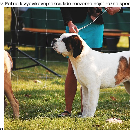
ov. Patria k výcvikovej sekcii, kde môžeme nájsť rôzne špe
a.