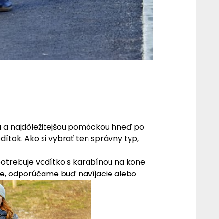
 a najdôležitejšou pomôckou hneď po
ítok. Ako si vybrať ten správny typ,
potrebuje vodítko s karabínou na kone
zie, odporúčame buď navíjacie alebo