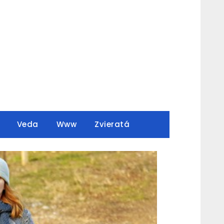
Veda
Www
Zvieratá