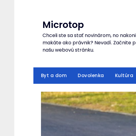
Skip
to
content
Microtop
Chceli ste sa stať novinárom, no nakoni
makáte ako právnik? Nevadí. Začnite pr
našu webovú stránku.
Byt a dom
Dovolenka
Kultúra