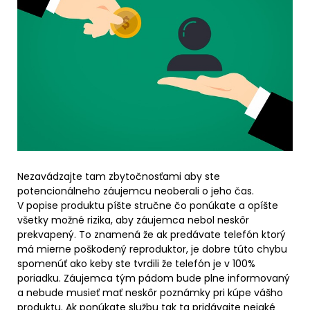
Nezavádzajte tam zbytočnosťami aby ste
potencionálneho záujemcu neoberali o jeho čas.
V popise produktu píšte stručne čo ponúkate a opíšte
všetky možné rizika, aby záujemca nebol neskôr
prekvapený. To znamená že ak predávate telefón ktorý
má mierne poškodený reproduktor, je dobre túto chybu
spomenúť ako keby ste tvrdili že telefón je v 100%
poriadku. Záujemca tým pádom bude plne informovaný
a nebude musieť mať neskôr poznámky pri kúpe vášho
produktu. Ak ponúkate službu tak ta pridávajte nejaké