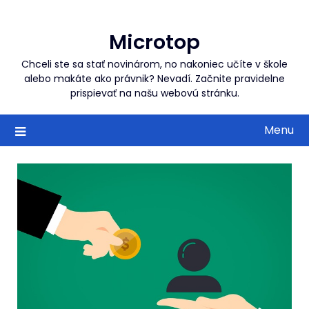
Skip
to
Microtop
content
Chceli ste sa stať novinárom, no nakoniec učíte v škole
alebo makáte ako právnik? Nevadí. Začnite pravidelne
prispievať na našu webovú stránku.
Menu