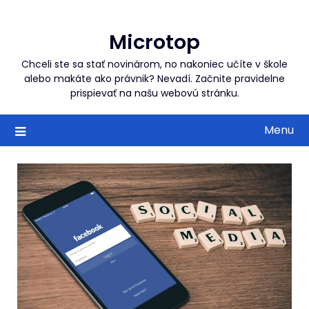
Skip
to
Microtop
content
Chceli ste sa stať novinárom, no nakoniec učíte v škole
alebo makáte ako právnik? Nevadí. Začnite pravidelne
prispievať na našu webovú stránku.
Menu