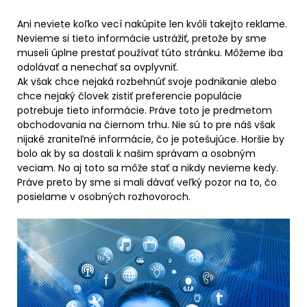
Ani neviete koľko vecí nakúpite len kvôli takejto reklame.
Nevieme si tieto informácie ustrážiť, pretože by sme
museli úplne prestať používať túto stránku. Môžeme iba
odolávať a nenechať sa ovplyvniť.
Ak však chce nejaká rozbehnúť svoje podnikanie alebo
chce nejaký človek zistiť preferencie populácie
potrebuje tieto informácie. Práve toto je predmetom
obchodovania na čiernom trhu. Nie sú to pre náš však
nijaké zraniteľné informácie, čo je potešujúce. Horšie by
bolo ak by sa dostali k našim správam a osobným
veciam. No aj toto sa môže stať a nikdy nevieme kedy.
Práve preto by sme si mali dávať veľký pozor na to, čo
posielame v osobných rozhovoroch.