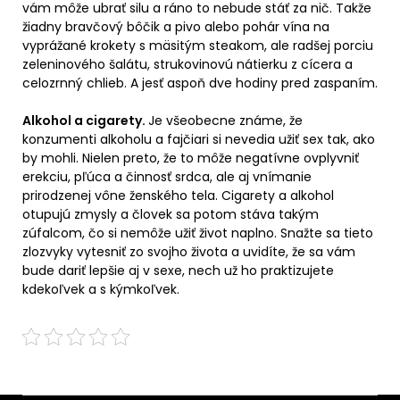
vám môže ubrať silu a ráno to nebude stáť za nič. Takže
žiadny bravčový bôčik a pivo alebo pohár vína na
vyprážané krokety s mäsitým steakom, ale radšej porciu
zeleninového šalátu, strukovinovú nátierku z cícera a
celozrnný chlieb. A jesť aspoň dve hodiny pred zaspaním.
Alkohol a cigarety.
Je všeobecne známe, že
konzumenti alkoholu a fajčiari si nevedia užiť sex tak, ako
by mohli. Nielen preto, že to môže negatívne ovplyvniť
erekciu, pľúca a činnosť srdca, ale aj vnímanie
prirodzenej vône ženského tela. Cigarety a alkohol
otupujú zmysly a človek sa potom stáva takým
zúfalcom, čo si nemôže užiť život naplno. Snažte sa tieto
zlozvyky vytesniť zo svojho života a uvidíte, že sa vám
bude dariť lepšie aj v sexe, nech už ho praktizujete
kdekoľvek a s kýmkoľvek.