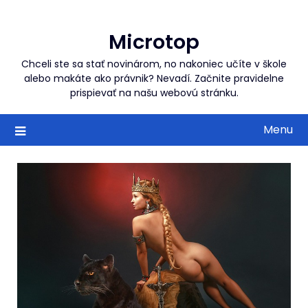
Skip
to
Microtop
content
Chceli ste sa stať novinárom, no nakoniec učíte v škole
alebo makáte ako právnik? Nevadí. Začnite pravidelne
prispievať na našu webovú stránku.
Menu