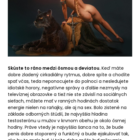
Skúste to ráno medzi ôsmou a deviatou.
Keď máte
dobre zladený cirkadiálny rytmus, dobre spíte a chodíte
spať včas, teda neponocujete do polnoci a nesledujete
idiotské horory, negatívne správy a ďalšie nezmysly na
televíznej obrazovke a tiež nie ste závislí na sociálnych
sieťach, môžete mať v ranných hodinách dostatok
energie nielen na raňajky, ale aj na sex. Bolo zistené na
základe odborných štúdií, že najvyššia hladina
testosterónu u mužov v krvnom obehu je okolo ôsmej
hodiny. Práve vtedy je najvyššia šanca na to, že bude
penis dobre stoporený a funkčný a bude ejakulovať tak,