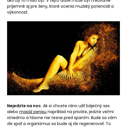
ako by to malo byť. V tejto dobe môže byť milovanie
príjemné aj pre ženy, ktoré ocenia mužský potenciál a
výkonnosť.
Nejedzte na noc.
Ak si chcete ráno užiť báječný sex
alebo
masáž penisu
napríklad na priváte, jedzte veľmi
striedmo a hlavne nie tesne pred spaním. Bude sa vám
zle spať a organizmus sa bude aj zle regenerovať. To