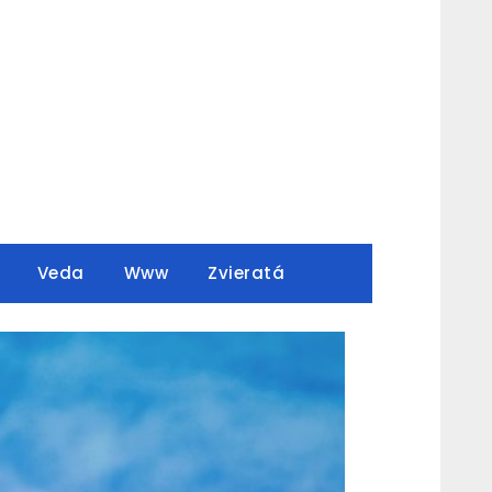
Veda
Www
Zvieratá