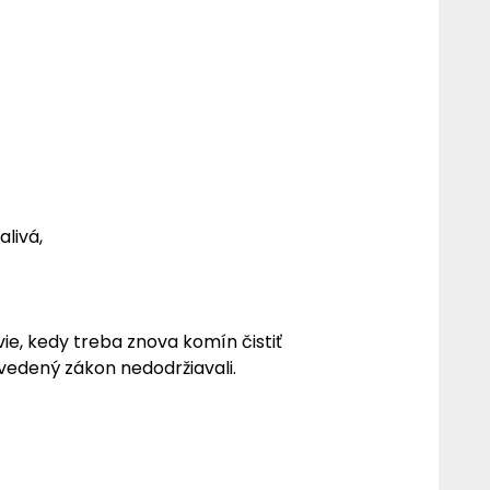
livá,
ie, kedy treba znova komín čistiť
uvedený zákon nedodržiavali.