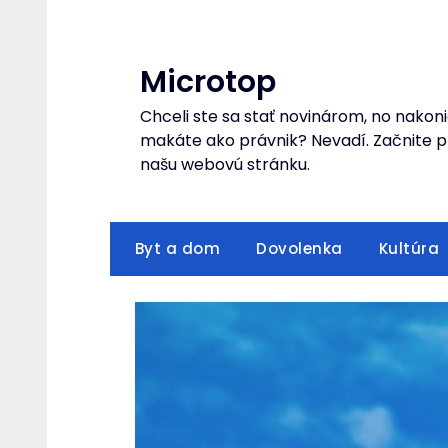
Skip
to
content
Microtop
Chceli ste sa stať novinárom, no nakoni
makáte ako právnik? Nevadí. Začnite pr
našu webovú stránku.
Byt a dom
Dovolenka
Kultúra