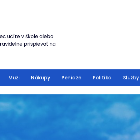
ec učíte v škole alebo
avidelne prispievať na
Muži
Nákupy
Peniaze
Politika
Služby