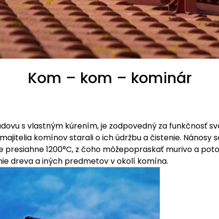
Kom – kom – kominár
udovu s vlastným kúrením, je zodpovedný za funkčnosť svo
 majitelia komínov starali o ich údržbu a čistenie. Nánosy 
íne presiahne 1200°C, z čoho môžepopraskať murivo a potom
nie dreva a iných predmetov v okolí komína.