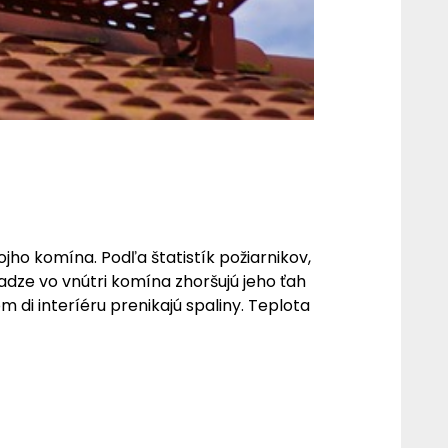
jho komína. Podľa štatistík požiarnikov,
sadze vo vnútri komína zhoršujú jeho ťah
 di interíéru prenikajú spaliny. Teplota