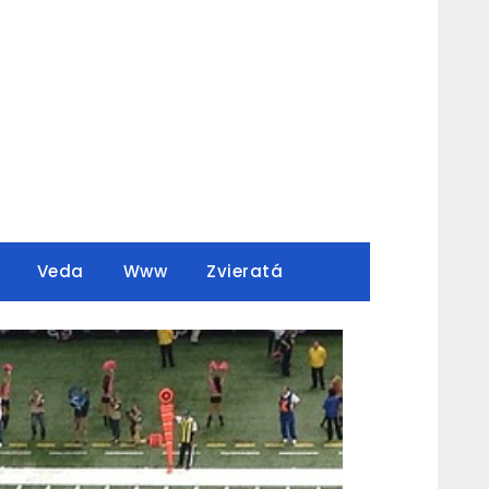
Veda
Www
Zvieratá