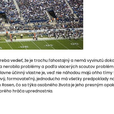
ba vedieť, že je trochu ľahostajný a nemá vyvinutú doko
ka nerobila problémy a podľa viacerých scoutov problém 
hlavne účinný vlastne je, veď nie náhodou majú oňho tímy
vý, formovateľný, jednoducho má všetky predpoklady na 
sh Rosen, čo sa týka osobného života je jeho presným opa
torého hráča uprednostnia.