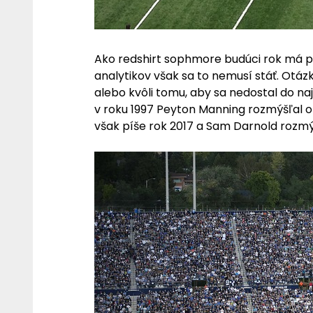
Ako redshirt sophmore budúci rok má prv
analytikov však sa to nemusí stáť. Otázk
alebo kvôli tomu, aby sa nedostal do n
v roku 1997 Peyton Manning rozmýšľal o
však píše rok 2017 a Sam Darnold rozmýš