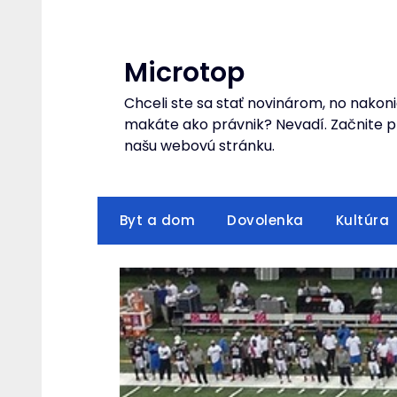
Skip
to
content
Microtop
Chceli ste sa stať novinárom, no nakoni
makáte ako právnik? Nevadí. Začnite pr
našu webovú stránku.
Byt a dom
Dovolenka
Kultúra