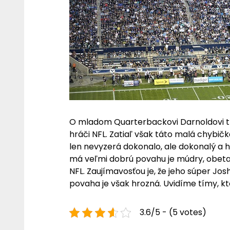
O mladom Quarterbackovi Darnoldovi tre
hráči NFL. Zatiaľ však táto malá chybič
len nevyzerá dokonalo, ale dokonalý a 
má veľmi dobrú povahu je múdry, obeta
NFL. Zaujímavosťou je, že jeho súper Jo
povaha je však hrozná. Uvidíme tímy, k
3.6/5 - (5 votes)