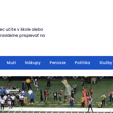
ec učíte v škole alebo
avidelne prispievať na
Muži
Nákupy
Peniaze
Politika
Služby