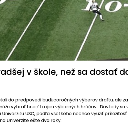
radšej v škole, než sa dostať d
púšťali do predpovedi budúcoročných výberov draftu, ale za
 môžu vybrať hneď trojicu výborných hráčov. Dovtedy sa 
 Univerzitu USC, podľa všetkého nechce využiť príležitosť 
a Univerzite ešte dva roky.