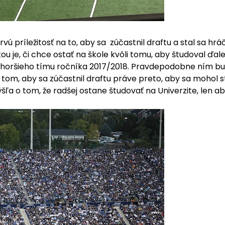
ú príležitosť na to, aby sa zúčastnil draftu a stal sa hr
ou je, či chce ostať na škole kvôli tomu, aby študoval ďale
ajhoršieho tímu ročníka 2017/2018. Pravdepodobne ním bud
 tom, aby sa zúčastnil draftu práve preto, aby sa mohol 
ľa o tom, že radšej ostane študovať na Univerzite, len a