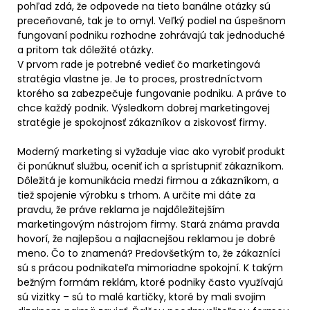
pohľad zdá, že odpovede na tieto banálne otázky sú
preceňované, tak je to omyl. Veľký podiel na úspešnom
fungovaní podniku rozhodne zohrávajú tak jednoduché
a pritom tak dôležité otázky.
V prvom rade je potrebné vedieť čo marketingová
stratégia vlastne je. Je to proces, prostredníctvom
ktorého sa zabezpečuje fungovanie podniku. A práve to
chce každý podnik. Výsledkom dobrej marketingovej
stratégie je spokojnosť zákazníkov a ziskovosť firmy.
Moderný marketing si vyžaduje viac ako vyrobiť produkt
či ponúknuť službu, oceniť ich a sprístupniť zákazníkom.
Dôležitá je komunikácia medzi firmou a zákazníkom, a
tiež spojenie výrobku s trhom. A určite mi dáte za
pravdu, že práve reklama je najdôležitejším
marketingovým nástrojom firmy. Stará známa pravda
hovorí, že najlepšou a najlacnejšou reklamou je dobré
meno. Čo to znamená? Predovšetkým to, že zákazníci
sú s prácou podnikateľa mimoriadne spokojní. K takým
bežným formám reklám, ktoré podniky často využívajú
sú vizitky – sú to malé kartičky, ktoré by mali svojim