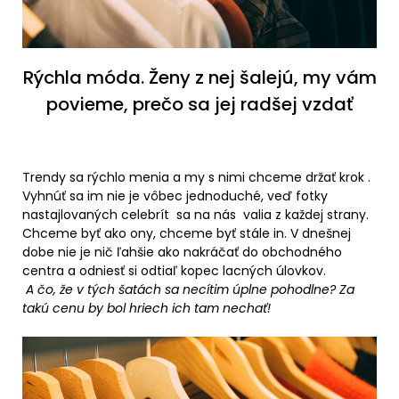
Rýchla móda. Ženy z nej šalejú, my vám
povieme, prečo sa jej radšej vzdať
Trendy sa rýchlo menia a my s nimi chceme držať krok .
Vyhnúť sa im nie je vôbec jednoduché, veď fotky
nastajlovaných celebrít sa na nás valia z každej strany.
Chceme byť ako ony, chceme byť stále in. V dnešnej
dobe nie je nič ľahšie ako nakráčať do obchodného
centra a odniesť si odtiaľ kopec lacných úlovkov.
A čo, že v tých šatách sa necítim úplne pohodlne? Za
takú cenu by bol hriech ich tam nechať!