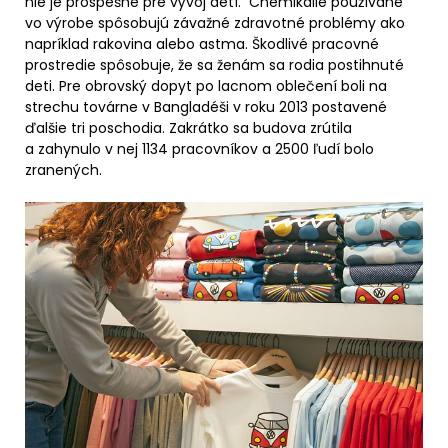
nie je prospešné pre vývoj detí. Chemikálie používané
vo výrobe spôsobujú závažné zdravotné problémy ako
napríklad rakovina alebo astma. Škodlivé pracovné
prostredie spôsobuje, že sa ženám sa rodia postihnuté
deti. Pre obrovský dopyt po lacnom oblečení boli na
strechu továrne v Bangladéši v roku 2013 postavené
ďalšie tri poschodia. Zakrátko sa budova zrútila
a zahynulo v nej 1134 pracovníkov a 2500 ľudí bolo
zranených.