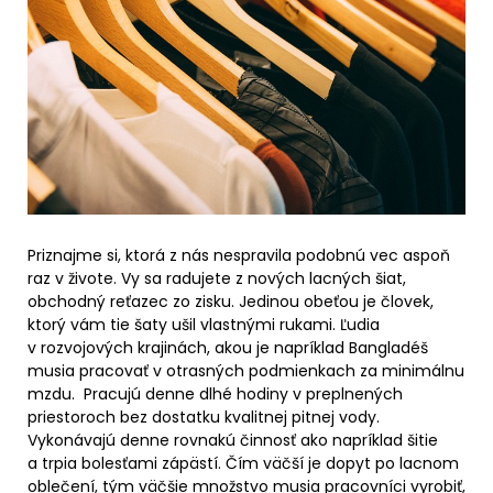
Priznajme si, ktorá z nás nespravila podobnú vec aspoň
raz v živote. Vy sa radujete z nových lacných šiat,
obchodný reťazec zo zisku. Jedinou obeťou je človek,
ktorý vám tie šaty ušil vlastnými rukami. Ľudia
v rozvojových krajinách, akou je napríklad Bangladéš
musia pracovať v otrasných podmienkach za minimálnu
mzdu. Pracujú denne dlhé hodiny v preplnených
priestoroch bez dostatku kvalitnej pitnej vody.
Vykonávajú denne rovnakú činnosť ako napríklad šitie
a trpia bolesťami zápästí. Čím väčší je dopyt po lacnom
oblečení, tým väčšie množstvo musia pracovníci vyrobiť,