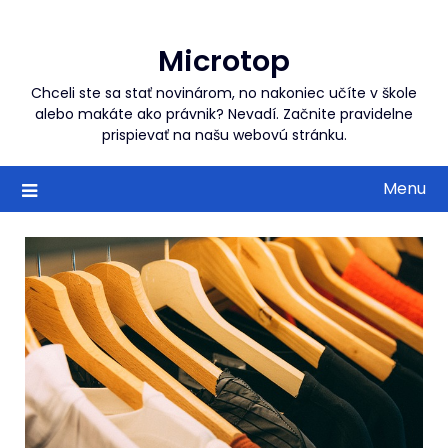
Skip
to
Microtop
content
Chceli ste sa stať novinárom, no nakoniec učíte v škole
alebo makáte ako právnik? Nevadí. Začnite pravidelne
prispievať na našu webovú stránku.
Menu