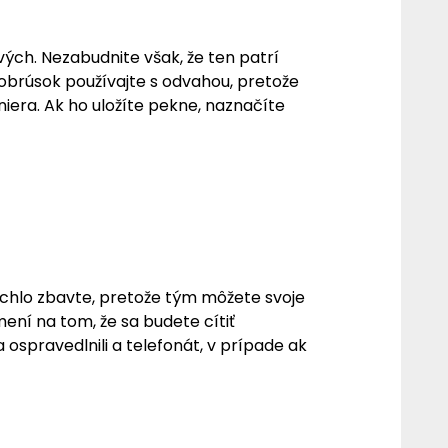
ých. Nezabudnite však, že ten patrí
 obrúsok používajte s odvahou, pretože
aniera. Ak ho uložíte pekne, naznačíte
ýchlo zbavte, pretože tým môžete svoje
ení na tom, že sa budete cítiť
a ospravedlnili a telefonát, v prípade ak