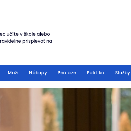
ec učíte v škole alebo
avidelne prispievať na
Muži
Nákupy
Peniaze
Politika
Služby