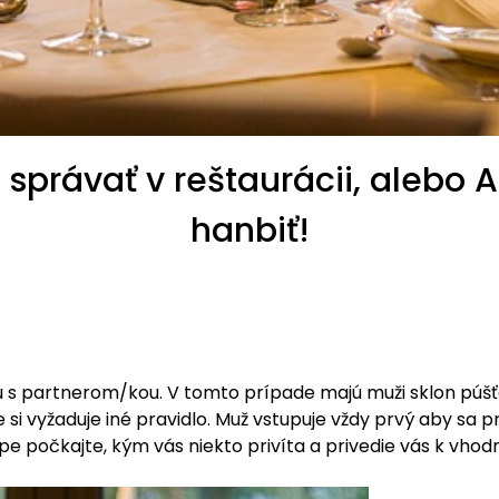
a správať v reštaurácii, alebo 
hanbiť!
u s partnerom/kou. V tomto prípade majú muži sklon púš
i vyžaduje iné pravidlo. Muž vstupuje vždy prvý aby sa pr
e počkajte, kým vás niekto privíta a privedie vás k vhod