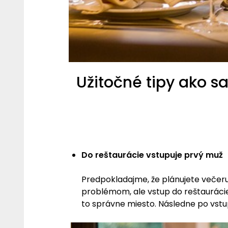
Užitočné tipy ako s
Do reštaurácie vstupuje prvý muž
Predpokladajme, že plánujete večer
problémom, ale vstup do reštaurácie s
to správne miesto. Následne po vstup