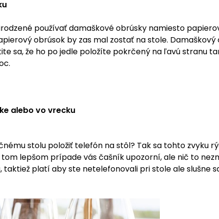
ku
rirodzené používať damaškové obrúsky namiesto papierov
 Papierový obrúsok by zas mal zostať na stole. Damaškový
tite sa, že ho po jedle položíte pokrčený na ľavú stranu t
oc.
lke alebo vo vrecku
nému stolu položiť telefón na stôl? Tak sa tohto zvyku r
 tom lepšom prípade vás čašník upozorní, ale nič to nezm
aktiež platí aby ste netelefonovali pri stole ale slušne s