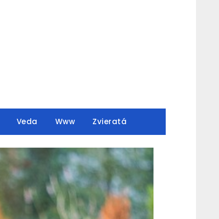
Veda
Www
Zvieratá