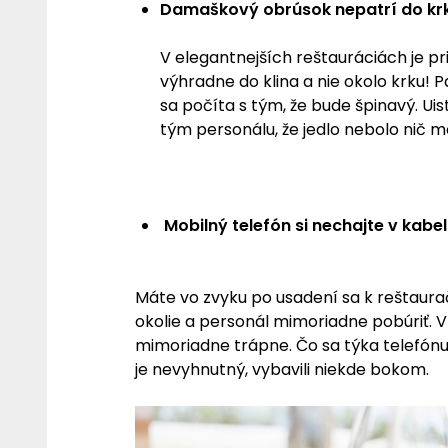
Damaškový obrúsok nepatrí do kr
V elegantnejších reštauráciách je p
výhradne do klina a nie okolo krku!
sa počíta s tým, že bude špinavý. Uis
tým personálu, že jedlo nebolo nič m
Mobilný telefón si nechajte v kabe
Máte vo zvyku po usadení sa k reštaurač
okolie a personál mimoriadne pobúriť. V
mimoriadne trápne. Čo sa týka telefónu, t
je nevyhnutný, vybavili niekde bokom.