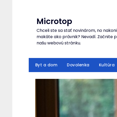
Skip
to
content
Microtop
Chceli ste sa stať novinárom, no nakoni
makáte ako právnik? Nevadí. Začnite pr
našu webovú stránku.
Byt a dom
Dovolenka
Kultúra