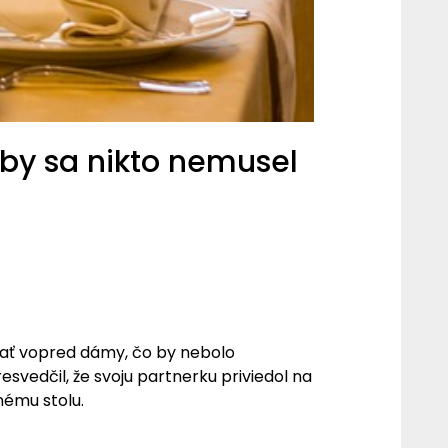
Aby sa nikto nemusel
ťať vopred dámy, čo by nebolo
esvedčil, že svoju partnerku priviedol na
nému stolu.