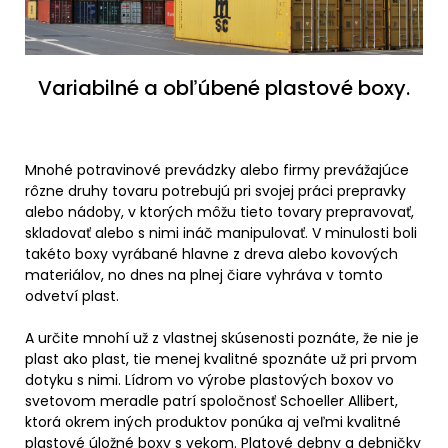
Variabilné a obľúbené plastové boxy.
Mnohé potravinové prevádzky alebo firmy prevážajúce
rôzne druhy tovaru potrebujú pri svojej práci prepravky
alebo nádoby, v ktorých môžu tieto tovary prepravovať,
skladovať alebo s nimi ináč manipulovať. V minulosti boli
takéto boxy vyrábané hlavne z dreva alebo kovových
materiálov, no dnes na plnej čiare vyhráva v tomto
odvetví plast.
A určite mnohí už z vlastnej skúsenosti poznáte, že nie je
plast ako plast, tie menej kvalitné spoznáte už pri prvom
dotyku s nimi. Lídrom vo výrobe plastových boxov vo
svetovom meradle patrí spoločnosť Schoeller Allibert,
ktorá okrem iných produktov ponúka aj veľmi kvalitné
plastové úložné boxy s vekom
. Platové debny a debničky