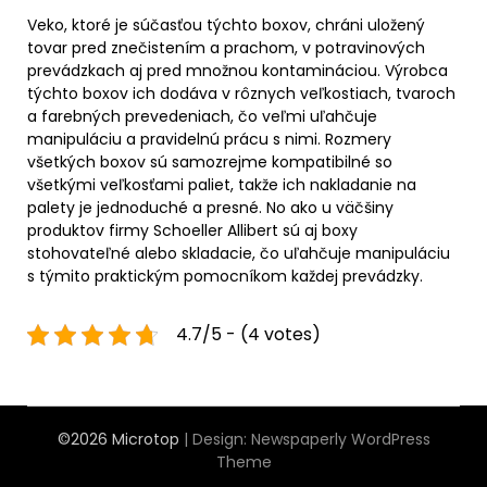
Veko, ktoré je súčasťou týchto boxov, chráni uložený
tovar pred znečistením a prachom, v potravinových
prevádzkach aj pred množnou kontamináciou. Výrobca
týchto boxov ich dodáva v rôznych veľkostiach, tvaroch
a farebných prevedeniach, čo veľmi uľahčuje
manipuláciu a pravidelnú prácu s nimi. Rozmery
všetkých boxov sú samozrejme kompatibilné so
všetkými veľkosťami paliet, takže ich nakladanie na
palety je jednoduché a presné. No ako u väčšiny
produktov firmy Schoeller Allibert sú aj boxy
stohovateľné alebo skladacie, čo uľahčuje manipuláciu
s týmito praktickým pomocníkom každej prevádzky.
4.7/5 - (4 votes)
©2026 Microtop
| Design:
Newspaperly WordPress
Theme