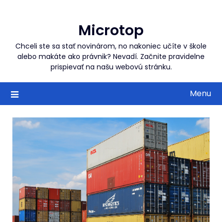
Skip
to
Microtop
content
Chceli ste sa stať novinárom, no nakoniec učíte v škole
alebo makáte ako právnik? Nevadí. Začnite pravidelne
prispievať na našu webovú stránku.
Menu