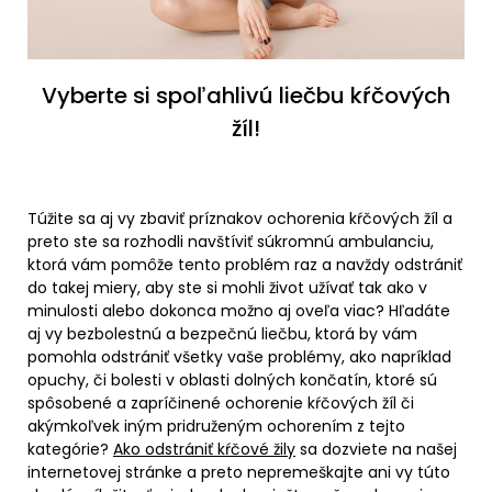
Vyberte si spoľahlivú liečbu kŕčových
žíl!
Túžite sa aj vy zbaviť príznakov ochorenia kŕčových žíl a
preto ste sa rozhodli navštíviť súkromnú ambulanciu,
ktorá vám pomôže tento problém raz a navždy odstrániť
do takej miery, aby ste si mohli život užívať tak ako v
minulosti alebo dokonca možno aj oveľa viac? Hľadáte
aj vy bezbolestnú a bezpečnú liečbu, ktorá by vám
pomohla odstrániť všetky vaše problémy, ako napríklad
opuchy, či bolesti v oblasti dolných končatín, ktoré sú
spôsobené a zapríčinené ochorenie kŕčových žíl či
akýmkoľvek iným pridruženým ochorením z tejto
kategórie?
Ako odstrániť kŕčové žily
sa dozviete na našej
internetovej stránke a preto nepremeškajte ani vy túto