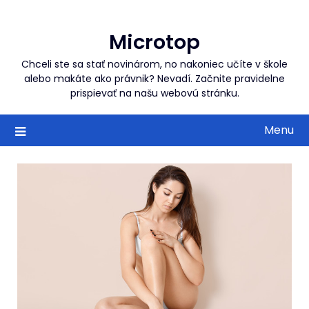
Skip
to
Microtop
content
Chceli ste sa stať novinárom, no nakoniec učíte v škole
alebo makáte ako právnik? Nevadí. Začnite pravidelne
prispievať na našu webovú stránku.
Menu