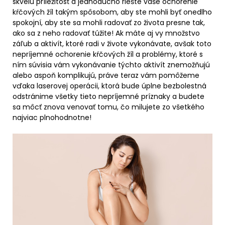
skvelú príležitosť a jednoducho riešte vaše ochorenie
kŕčových žíl takým spôsobom, aby ste mohli byť onedlho
spokojní, aby ste sa mohli radovať zo života presne tak,
ako sa z neho radovať túžite! Ak máte aj vy množstvo
záľub a aktivít, ktoré radi v živote vykonávate, avšak toto
nepríjemné ochorenie kŕčových žíl a problémy, ktoré s
ním súvisia vám vykonávanie týchto aktivít znemožňujú
alebo aspoň komplikujú, práve teraz vám pomôžeme
vďaka laserovej operácii, ktorá bude úplne bezbolestná
odstránime všetky tieto nepríjemné príznaky a budete
sa môcť znova venovať tomu, čo milujete zo všetkého
najviac plnohodnotne!