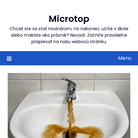
Skip
to
Microtop
content
Chceli ste sa stať novinárom, no nakoniec učíte v škole
alebo makáte ako právnik? Nevadí. Začnite pravidelne
prispievať na našu webovú stránku.
Menu