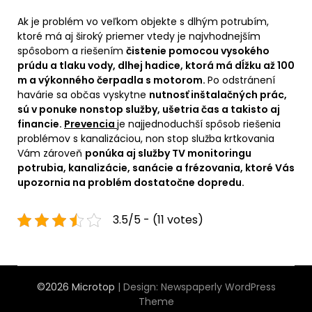
Ak je problém vo veľkom objekte s dlhým potrubím,
ktoré má aj široký priemer vtedy je najvhodnejším
spôsobom a riešením
čistenie pomocou vysokého
prúdu a tlaku vody, dlhej hadice, ktorá má dĺžku až 100
m a výkonného čerpadla s motorom.
Po odstránení
havárie sa občas vyskytne
nutnosť inštalačných prác,
sú v ponuke nonstop služby, ušetria čas a takisto aj
financie.
Prevencia
je najjednoduchší spôsob riešenia
problémov s kanalizáciou, non stop služba krtkovania
Vám zároveň
ponúka aj služby TV monitoringu
potrubia, kanalizácie, sanácie a frézovania, ktoré Vás
upozornia na problém dostatočne dopredu.
3.5/5 - (11 votes)
©2026 Microtop
| Design:
Newspaperly WordPress
Theme