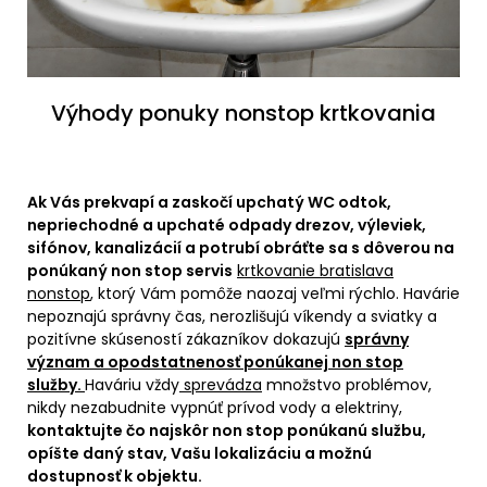
Výhody ponuky nonstop krtkovania
Ak Vás prekvapí a zaskočí upchatý WC odtok,
nepriechodné a upchaté odpady drezov, výleviek,
sifónov, kanalizácií a potrubí obráťte sa s dôverou na
ponúkaný non stop servis
krtkovanie bratislava
nonstop
, ktorý Vám pomôže naozaj veľmi rýchlo.
Havárie
nepoznajú správny čas, nerozlišujú víkendy a sviatky a
pozitívne skúseností zákazníkov dokazujú
správny
význam a opodstatnenosť ponúkanej non stop
služby.
Haváriu vždy
sprevádza
množstvo problémov,
nikdy nezabudnite vypnúť prívod vody a elektriny,
kontaktujte čo najskôr non stop ponúkanú službu,
opíšte daný stav, Vašu lokalizáciu a možnú
dostupnosť k objektu.