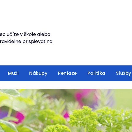
ec učíte v škole alebo
avidelne prispievať na
Muži
Nákupy
Peniaze
Politika
Služby