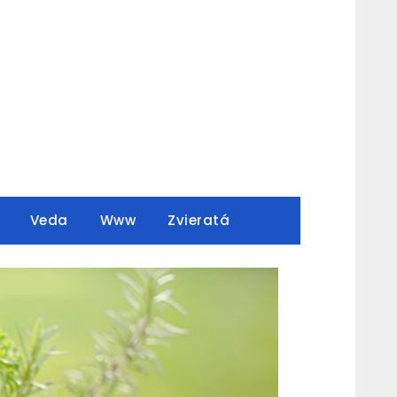
Veda
Www
Zvieratá