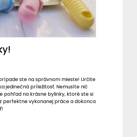
ky!
m prípade ste na správnom mieste! Určite
úka jedinečná príležitosť. Nemusíte nič
 pohľad na krásne bylinky, ktoré ste si
sť z perfektne vykonanej práce a dokonca
ť!