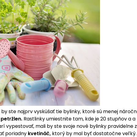
 by ste najprv vyskúšať tie bylinky, ktoré sú menej nároč
o
petržlen.
Rastlinky umiestnite tam, kde je 20 stupňov a 
 vypestovať, mali by ste svoje nové bylinky pravidelne za
ať poriadny
kvetináč,
ktorý by mal byť dostatočne veľký. 