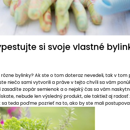
pestujte si svoje vlastné bylin
ť rôzne bylinky? Ak ste o tom doteraz nevedeli, tak v to
e ste niečo sami vytvorili a práve v tejto chvíli sa vám pon
 si zasadíte zopár semienok a o nejaký čas sa vám naskytne
získate, nebude len výsledný produkt, ale taktiež aj rado
 sa teda poďme pozrieť na to, ako by ste mali postupova