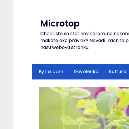
Skip
to
content
Microtop
Chceli ste sa stať novinárom, no nakoni
makáte ako právnik? Nevadí. Začnite pr
našu webovú stránku.
Byt a dom
Dovolenka
Kultúra