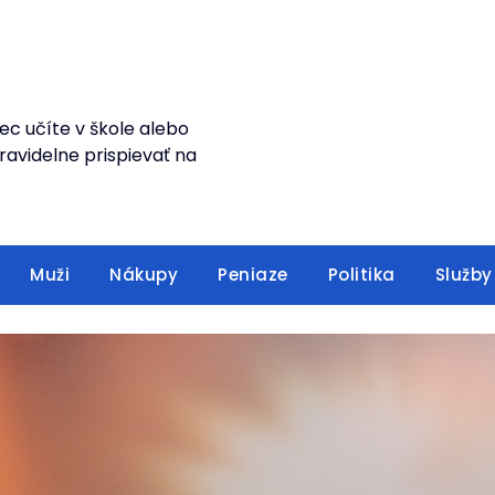
ec učíte v škole alebo
avidelne prispievať na
Muži
Nákupy
Peniaze
Politika
Služby