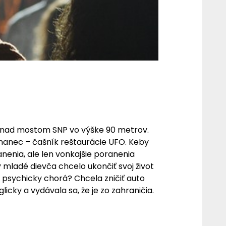
ýči nad mostom SNP vo výške 90 metrov.
nanec – čašník reštaurácie UFO. Keby
nenia, ale len vonkajšie poranenia
mladé dievča chcelo ukončiť svoj život
psychicky chorá? Chcela zničiť auto
cky a vydávala sa, že je zo zahraničia.