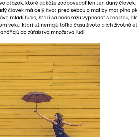
 otázok, ktoré dokáže zodpovedať len ten daný človek. No
Mladý človek má celý život pred sebou a mal by mať plno p
áve mladí ľudia, ktorí sa nedokážu vypriadať s realitou, ale
lom veku, ktorí už nemajú toľko času života a ich životná 
háňajú do zúfalstva množstvo ľudí.