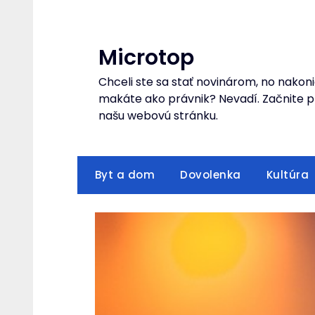
Skip
to
content
Microtop
Chceli ste sa stať novinárom, no nakoni
makáte ako právnik? Nevadí. Začnite pr
našu webovú stránku.
Byt a dom
Dovolenka
Kultúra