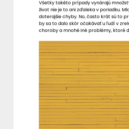
Všetky takéto prípady vynárajú množstvo
život nie je to ani zďaleka v poriadku. 
doterajšie chyby. No, často krát sú to pr
by sa to dalo skôr očakávať u ľudí v zre
choroby a mnohé iné problémy, ktoré do