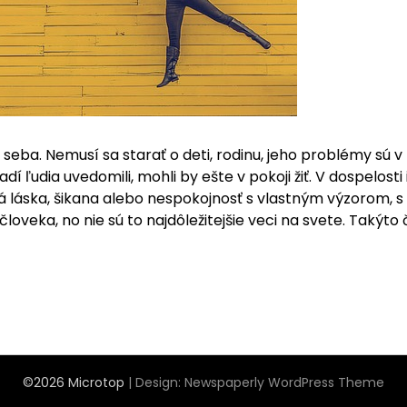
seba. Nemusí sa starať o deti, rodinu, jeho problémy sú 
adí ľudia uvedomili, mohli by ešte v pokoji žiť. V dospelosti 
ná láska, šikana alebo nespokojnosť s vlastným výzorom,
 človeka, no nie sú to najdôležitejšie veci na svete. Takýt
©2026 Microtop
| Design:
Newspaperly WordPress Theme