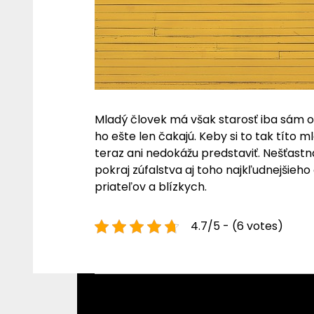
Mladý človek má však starosť iba sám o 
ho ešte len čakajú. Keby si to tak títo ml
teraz ani nedokážu predstaviť. Nešťast
pokraj zúfalstva aj toho najkľudnejšieho
priateľov a blízkych.
4.7/5 - (6 votes)