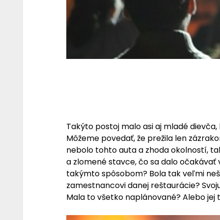
Takýto postoj malo asi aj mladé dievča,
Môžeme povedať, že prežila len zázrak
nebolo tohto auta a zhoda okolností, ta
a zlomené stavce, čo sa dalo očakávať 
takýmto spôsobom? Bola tak veľmi nešťa
zamestnancovi danej reštaurácie? Svoju 
Mala to všetko naplánované? Alebo jej t