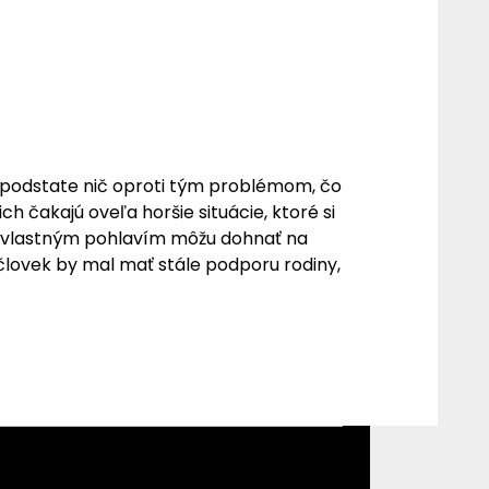
v podstate nič oproti tým problémom, čo
ich čakajú oveľa horšie situácie, ktoré si
 s vlastným pohlavím môžu dohnať na
o človek by mal mať stále podporu rodiny,