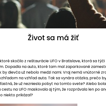
Život sa má žiť
 ktoré skočilo z reštaurácie UFO v Bratislave, ktorá sa t
om. Dopadla na auto, ktoré tam mal zaparkované zamest
k by dievča už nebolo medzi nami. Vraj nemá vnútorné zra
vzhľadom na vzhľad auta. Tak sa vynára otázka, prečo by 
stná, že už nezniesla pobyt na tomto svete? Alebo bola 
cestu na UFO maskovala aj tým, že rozprávala len po angli
o niekto prikázal?