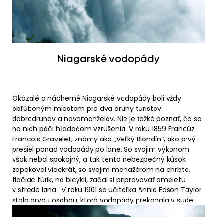
Niagarské vodopády
Okázalé a nádherné Niagarské vodopády boli vždy
obľúbeným miestom pre dva druhy turistov:
dobrodruhov a novomanželov. Nie je ťažké poznať, čo sa
na nich páči hľadačom vzrušenia. V roku 1859 Francúz
Francois Gravelet, známy ako „Veľký Blondín“, ako prvý
prešiel ponad vodopády po lane. So svojim výkonom
však nebol spokojný, a tak tento nebezpečný kúsok
zopakoval viackrát, so svojim manažérom na chrbte,
tlačiac fúrik, na bicykli, začal si pripravovať omeletu
v strede lana.
V roku 1901 sa učiteľka Annie Edson Taylor
stala prvou osobou, ktorá vodopády prekonala v sude.