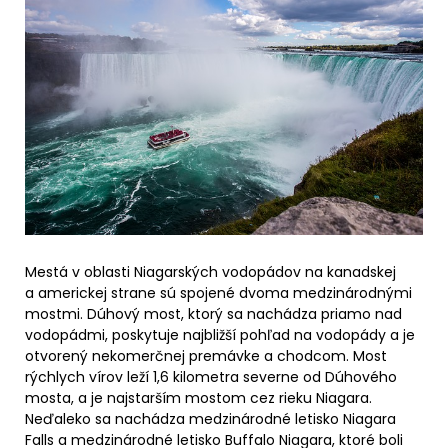
Mestá v oblasti Niagarských vodopádov na kanadskej
a americkej strane sú spojené dvoma medzinárodnými
mostmi. Dúhový most, ktorý sa nachádza priamo nad
vodopádmi, poskytuje najbližší pohľad na vodopády a je
otvorený nekomerčnej premávke a chodcom. Most
rýchlych vírov leží 1,6 kilometra severne od Dúhového
mosta, a je najstarším mostom cez rieku Niagara.
Neďaleko sa nachádza medzinárodné letisko Niagara
Falls a medzinárodné letisko Buffalo Niagara, ktoré boli