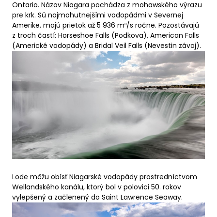
Ontario. Názov Niagara pochádza z mohawského výrazu
pre krk. Sú najmohutnejšími vodopádmi v Severnej
Amerike, majú prietok až
5 936 m³/s ročne. Pozostávajú
z troch častí: Horseshoe Falls (Podkova), American Falls
(Americké vodopády) a Bridal Veil Falls (Nevestin závoj).
Lode môžu obísť Niagarské vodopády prostredníctvom
Wellandského kanálu, ktorý bol v polovici 50. rokov
vylepšený a začlenený do Saint Lawrence Seaway.