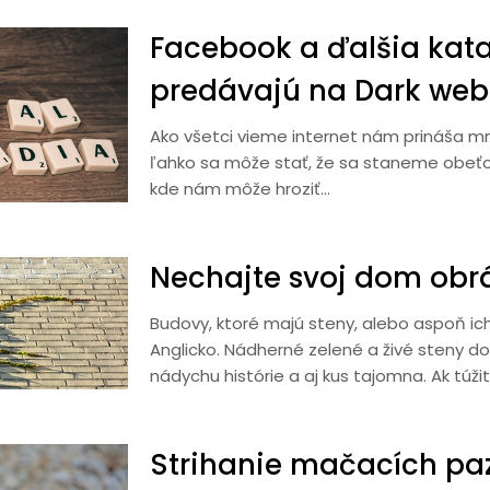
Facebook a ďalšia kata
predávajú na Dark web
Ako všetci vieme internet nám prináša množ
ľahko sa môže stať, že sa staneme obeťo
kde nám môže hroziť…
Nechajte svoj dom obr
Budovy, ktoré majú steny, alebo aspoň ic
Anglicko. Nádherné zelené a živé steny 
nádychu histórie a aj kus tajomna. Ak túž
Strihanie mačacích paz