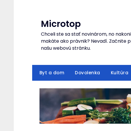
Skip
to
content
Microtop
Chceli ste sa stať novinárom, no nakoni
makáte ako právnik? Nevadí. Začnite pr
našu webovú stránku.
Byt a dom
Dovolenka
Kultúra