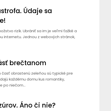
strofa. Údaje sa
e!
stvo rizík. Ubrániť sa im je veľmi ťažké a
u internetu. Jednou z webových stránok,
ásť brečtanom
h časť obrastenú zeleňou sú typické pre
dodajú každému domu kus romantiky,
ite po niečom…
úrov. Áno či nie?