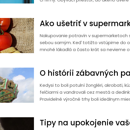
Ako ušetriť v supermar
Nakupovanie potravín v supermarketoch 
sebou samým. Keď totižto vstúpime do ob
mnohé lákadlá a často krát sa nevieme
O histórii zábavných p
Kedysi to boli potulní žongléri, akrobati, kú
felčiarmi a vandrovali cez mestá a dedinky a
Pravidelné výročné trhy boli ideálnym mi
Tipy na upokojenie vaš