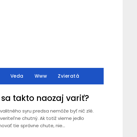
Veda
Www
Zvieratá
sa takto naozaj variť?
 kvalitného syru predsa nemôže byť nič zlé.
eriteľne chutný. Ak totiž vieme jedlo
novať tie správne chute, nie…