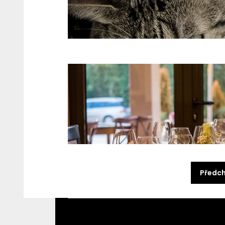
Stránkování
Předch
příspěvků