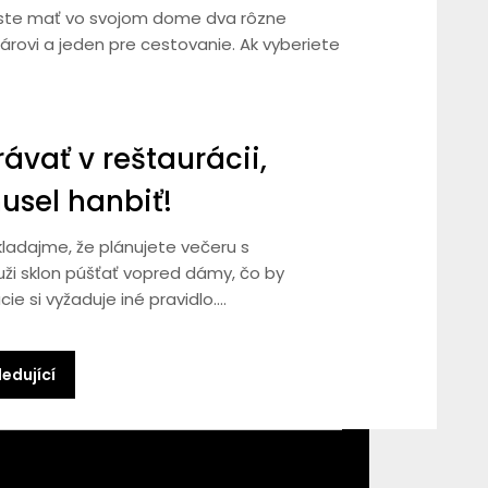
y ste mať vo svojom dome dva rôzne
árovi a jeden pre cestovanie. Ak vyberiete
ávať v reštaurácii,
usel hanbiť!
ladajme, že plánujete večeru s
i sklon púšťať vopred dámy, čo by
e si vyžaduje iné pravidlo….
edující