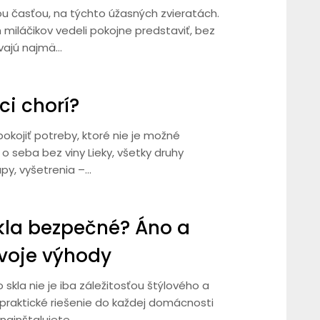
u časťou, na týchto úžasných zvieratách.
ch miláčikov vedeli pokojne predstaviť, bez
žívajú najmä…
ci chorí?
okojiť potreby, ktoré nie je možné
o seba bez viny Lieky, všetky druhy
upy, vyšetrenia –…
kla bezpečné? Áno a
voje výhody
skla nie je iba záležitosťou štýlového a
 praktické riešenie do každej domácnosti
 nainštalujete,…