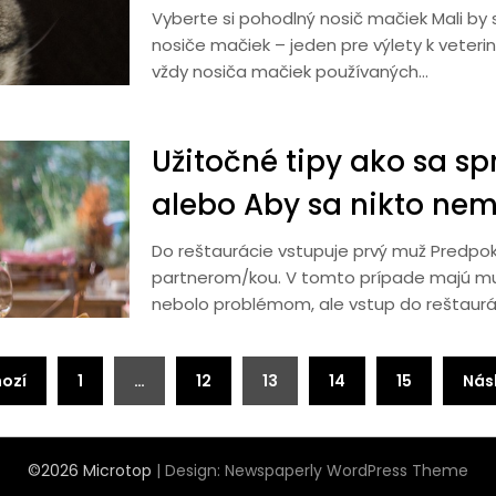
Vyberte si pohodlný nosič mačiek Mali b
nosiče mačiek – jeden pre výlety k veterin
vždy nosiča mačiek používaných…
Užitočné tipy ako sa spr
alebo Aby sa nikto nem
Do reštaurácie vstupuje prvý muž Predpok
partnerom/kou. V tomto prípade majú muž
nebolo problémom, ale vstup do reštauráci
ozí
1
…
12
13
14
15
Násl
©2026 Microtop
| Design:
Newspaperly WordPress Theme