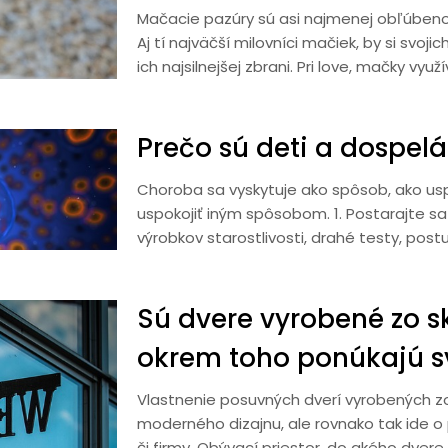
Mačacie pazúry sú asi najmenej obľúbeno
Aj tí najväčší milovníci mačiek, by si svoji
ich najsilnejšej zbrani. Pri love, mačky vyu
Prečo sú deti a dospelá
Choroba sa vyskytuje ako spôsob, ako usp
uspokojiť iným spôsobom. 1. Postarajte sa 
výrobkov starostlivosti, drahé testy, post
Sú dvere vyrobené zo s
okrem toho ponúkajú s
Vlastnenie posuvných dverí vyrobených zo 
moderného dizajnu, ale rovnako tak ide o
či firmy. Obývací priestor, do akého dvere