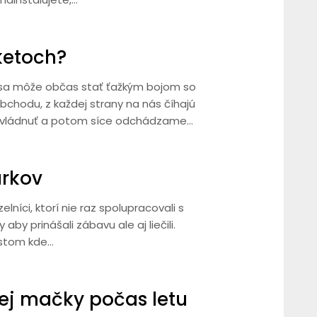
ketoch?
sa môže občas stať ťažkým bojom so
chodu, z každej strany na nás číhajú
 ovládnuť a potom síce odchádzame…
arkov
zelníci, ktorí nie raz spolupracovali s
by prinášali zábavu ale aj liečili.
estom kde…
ej mačky počas letu