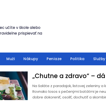
ec učíte v škole alebo
avidelne prispievať na
Muži
Nákupy
Peniaze
Politika
Služby
„Chutne a zdravo“ – dá 
Na šaláte z paradajok, listovej zeleniny a
Rovnako losos s pečenými batátmi je neuv
dobre dokoreniť, osoliť, dochutiť a skombi